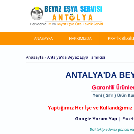
Ana içeriğe atla
ANASAYFA
HAKKIMIZDA
PRATIK BILGIL
BURADASINIZ
Anasayfa
» Antalya'da Beyaz Eşya Tamircisi
ANTALYA'DA BEY
Yaptığımız Her İşe ve Kullandığımı
Google Yorum Yap
|
Faceb
Bizi takip ederek güncel in