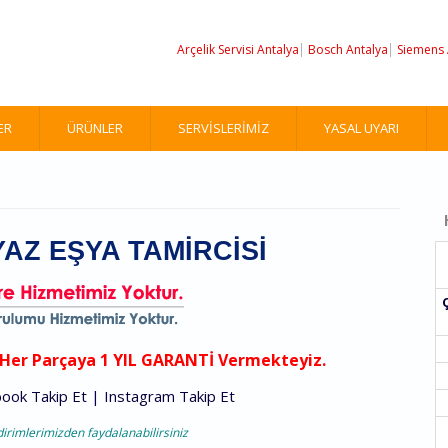
Arçelik Servisi Antalya
Bosch Antalya
Siemens 
ER
ÜRÜNLER
SERVISLERIMIZ
YASAL UYARI
AZ EŞYA TAMIRCISI
z Her Parçaya 1 YIL GARANTİ Vermekteyiz.
ook Takip Et
|
Instagram Takip Et
dirimlerimizden faydalanabilirsiniz