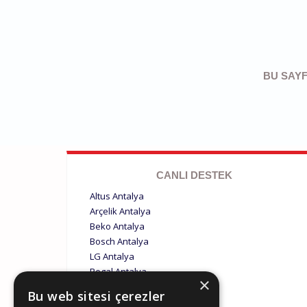
BU SAYF
CANLI DESTEK
Altus Antalya
Arçelik Antalya
Beko Antalya
Bosch Antalya
LG Antalya
Regal Antalya
×
Samsung Antalya
Bu web sitesi çerezler
Siemens Antalya