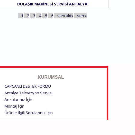
BULAŞIK MAKINESI SERVISI ANTALYA
AYFALAR
1
2
3
4
5
6
sonraki ›
son »
KURUMSAL
CAPCANLI DESTEK FORMU
Antalya Televizyon Servisi
Arızalarınız İçin
Montaj İçin
Ürünle İlgili Sorularınız İçin