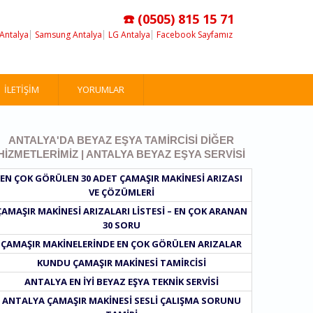
☎️ (0505) 815 15 71
Antalya
Samsung Antalya
LG Antalya
Facebook Sayfamız
İLETIŞIM
YORUMLAR
ANTALYA'DA BEYAZ EŞYA TAMIRCISI DIĞER
HIZMETLERIMIZ | ANTALYA BEYAZ EŞYA SERVISI
EN ÇOK GÖRÜLEN 30 ADET ÇAMAŞIR MAKINESI ARIZASI
VE ÇÖZÜMLERI
ÇAMAŞIR MAKINESI ARIZALARI LISTESI – EN ÇOK ARANAN
30 SORU
ÇAMAŞIR MAKINELERINDE EN ÇOK GÖRÜLEN ARIZALAR
KUNDU ÇAMAŞIR MAKINESI TAMIRCISI
ANTALYA EN IYI BEYAZ EŞYA TEKNIK SERVISI
ANTALYA ÇAMAŞIR MAKINESI SESLI ÇALIŞMA SORUNU