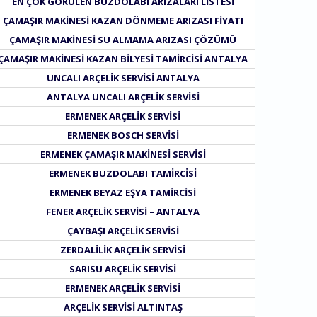
EN ÇOK GÖRÜLEN BUZDOLABI ARIZALARI LISTESI
ÇAMAŞIR MAKINESI KAZAN DÖNMEME ARIZASI FIYATI
ÇAMAŞIR MAKINESI SU ALMAMA ARIZASI ÇÖZÜMÜ
ÇAMAŞIR MAKINESI KAZAN BILYESI TAMIRCISI ANTALYA
UNCALI ARÇELIK SERVISI ANTALYA
ANTALYA UNCALI ARÇELIK SERVISI
ERMENEK ARÇELIK SERVISI
ERMENEK BOSCH SERVISI
ERMENEK ÇAMAŞIR MAKINESI SERVISI
ERMENEK BUZDOLABI TAMIRCISI
ERMENEK BEYAZ EŞYA TAMIRCISI
FENER ARÇELIK SERVISI – ANTALYA
ÇAYBAŞI ARÇELIK SERVISI
ZERDALILIK ARÇELIK SERVISI
SARISU ARÇELIK SERVISI
ERMENEK ARÇELIK SERVISI
ARÇELIK SERVISI ALTINTAŞ