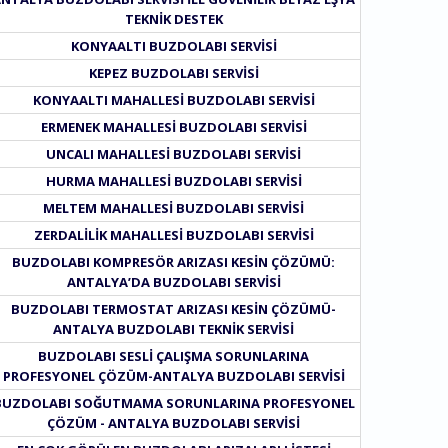
TEKNIK DESTEK
KONYAALTI BUZDOLABI SERVISI
KEPEZ BUZDOLABI SERVISI
KONYAALTI MAHALLESI BUZDOLABI SERVISI
ERMENEK MAHALLESI BUZDOLABI SERVISI
UNCALI MAHALLESI BUZDOLABI SERVISI
HURMA MAHALLESI BUZDOLABI SERVISI
MELTEM MAHALLESI BUZDOLABI SERVISI
ZERDALILIK MAHALLESI BUZDOLABI SERVISI
BUZDOLABI KOMPRESÖR ARIZASI KESIN ÇÖZÜMÜ:
ANTALYA’DA BUZDOLABI SERVISI
BUZDOLABI TERMOSTAT ARIZASI KESIN ÇÖZÜMÜ-
ANTALYA BUZDOLABI TEKNIK SERVISI
BUZDOLABI SESLI ÇALIŞMA SORUNLARINA
PROFESYONEL ÇÖZÜM-ANTALYA BUZDOLABI SERVISI
BUZDOLABI SOĞUTMAMA SORUNLARINA PROFESYONEL
ÇÖZÜM - ANTALYA BUZDOLABI SERVISI