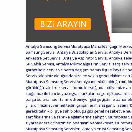
Antalya Samsung Servisi Muratpaşa Mahallesi Çağrı Merkezi
Samsung Servisi, Antalya Buzdolapları Servisi, Antalya Deri
Ankastre Set Servisi, Antalya Aspiratör Servisi, Antalya Telev
Su Sebili Servisi, Antalya Mikrodalga Fırın Servisi satış servis
garantilidir. servis ve parça değişimi servis fişi ile kayıt 
Servis talebiniz olduğunda size en yakın gezici ekibimiz en k
Muratpaşa Samsung Servisi Antalya mümkün olduğu müddetçe
görüldüğü takdirde servis formu karşılığında atölyemize a
stoğumuz ile tüm beyaz eşya markalarına geniş kapsamlı s
parça bulunamadı, tamir edilemiyor gibi geçiştirme bahan
yıllardır hizmet vermektedir, çalışanlarımız asgari 5, azami 
gerekli teknik bilgiye sahip olduğu gibi genel nezaket ve müşt
sertifikalarına ve fabrika eğitimlerine sahiptir. Muratpaşa S
ziyaret ederek cihazınızın onarımını yapmaktayız. Muratpa
Muratpaşa Samsung Servisleri, Antalya en iyi Samsung Servi