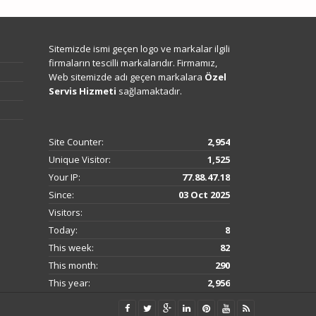
Sitemizde ismi geçen logo ve markalar ilgili
firmaların tescilli markalarıdır. Firmamız,
Web sitemizde adı geçen markalara
Özel
Servis Hizmeti
sağlamaktadır.
Site Counter:
2,954
Unique Visitor:
1,525
Your IP:
77.88.47.18
Since:
03 Oct 2025
Visitors:
Today:
8
This week:
82
This month:
290
This year:
2,956