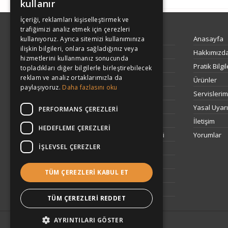
kullanır
İçeriği, reklamları kişiselleştirmek ve
KURUMSAL
trafiğimizi analiz etmek için çerezleri
Anasayfa
Anasayfa
kullanıyoruz. Ayrıca sitemizi kullanımınıza
ilişkin bilgileri, onlara sağladığınız veya
Antalya Beyaz Eşya Servisleri
Hakkımızd
hizmetlerini kullanmanız sonucunda
Antalya Bulaşık Makinesi Servisleri
Pratik Bilgil
topladıkları diğer bilgilerle birleştirebilecek
reklam ve analiz ortaklarımızla da
Antalya Çamaşır Makinesi Servisleri
Ürünler
paylaşıyoruz.
Daha fazlasını oku
Altus Antalya
Servislerim
Ankastre Antalya
Yasal Uyarı
PERFORMANS ÇEREZLERI
Antalya Beyaz Eşya Servisleri
İletişim
HEDEFLEME ÇEREZLERI
Antalya General Electric Servisi Hizmeti
Yorumlar
İŞLEVSEL ÇEREZLER
Antalya Kombi Servisi
Electrolux Antalya
TÜM ÇEREZLERI KABUL ET
Markalar
Regal Servisi Antalya
TÜM ÇEREZLERI REDDET
İletişim
AYRINTILARI GÖSTER
© 2026 . Tüm Hakları Saklıdır.