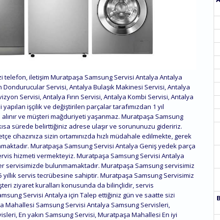
 telefon, iletişim Muratpaşa Samsung Servisi Antalya Antalya
n Dondurucular Servisi, Antalya Bulaşık Makinesi Servisi, Antalya
izyon Servisi, Antalya Fırın Servisi, Antalya Kombi Servisi, Antalya
i yapılan işçilik ve değiştirilen parçalar tarafımızdan 1 yıl
altına alınır ve müşteri mağduriyeti yaşanmaz. Muratpaşa Samsung
ısa sürede belirttiğiniz adrese ulaşır ve sorununuzu gideririz.
 cihazınıza sizin ortamınızda hızlı müdahale edilmekte, gerek
lınmaktadır. Muratpaşa Samsung Servisi Antalya Geniş yedek parça
ervis hizmeti vermekteyiz. Muratpaşa Samsung Servisi Antalya
eler servisimizde bulunmamaktadır. Muratpaşa Samsung servisimiz
15 yıllık servis tecrübesine sahiptir. Muratpaşa Samsung Servisimiz
eri ziyaret kuralları konusunda da bilinçlidir, servis
amsung Servisi Antalya için Talep ettiğiniz gün ve saatte sizi
şa Mahallesi Samsung Servisi Antalya Samsung Servisleri,
sleri, En yakın Samsung Servisi, Muratpaşa Mahallesi En iyi