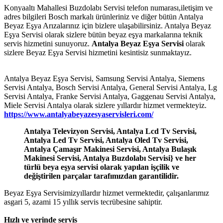
Konyaaltı Mahallesi Buzdolabı Servisi telefon numarası,iletişim ve
adres bilgileri Bosch markalı ürünleriniz ve diğer bütün Antalya
Beyaz Eşya Arızalarınız için bizlere ulaşabilirsiniz. Antalya Beyaz
Eşya Servisi olarak sizlere bütün beyaz eşya markalarına teknik
servis hizmetini sunuyoruz.
Antalya Beyaz Eşya Servisi
olarak
sizlere Beyaz Eşya Servisi hizmetini kesintisiz sunmaktayız.
Antalya Beyaz Eşya Servisi, Samsung Servisi Antalya, Siemens
Servisi Antalya, Bosch Servisi Antalya, General Servisi Antalya, Lg
Servisi Antalya, Franke Servisi Antalya, Gaggenau Servisi Antalya,
Miele Servisi Antalya olarak sizlere yıllardır hizmet vermekteyiz.
https://www.antalyabeyazesyaservisleri.com/
Antalya Televizyon Servisi, Antalya Lcd Tv Servisi,
Antalya Led Tv Servisi, Antalya Oled Tv Servisi,
Antalya Çamaşır Makinesi Servisi, Antalya Bulaşık
Makinesi Servisi, Antalya Buzdolabı Servisi} ve her
türlü beya eşya servisi olarak yapılan işçilik ve
değiştirilen parçalar tarafımızdan garantilidir.
Beyaz Eşya Servisimizyıllardır hizmet vermektedir, çalışanlarımız
asgari 5, azami 15 yıllık servis tecrübesine sahiptir.
Hızlı ve yerinde servis