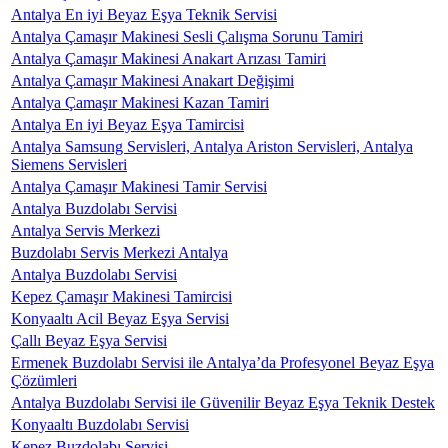
Antalya En iyi Beyaz Eşya Teknik Servisi
Antalya Çamaşır Makinesi Sesli Çalışma Sorunu Tamiri
Antalya Çamaşır Makinesi Anakart Arızası Tamiri
Antalya Çamaşır Makinesi Anakart Değişimi
Antalya Çamaşır Makinesi Kazan Tamiri
Antalya En iyi Beyaz Eşya Tamircisi
Antalya Samsung Servisleri, Antalya Ariston Servisleri, Antalya
Siemens Servisleri
Antalya Çamaşır Makinesi Tamir Servisi
Antalya Buzdolabı Servisi
Antalya Servis Merkezi
Buzdolabı Servis Merkezi Antalya
Antalya Buzdolabı Servisi
Kepez Çamaşır Makinesi Tamircisi
Konyaaltı Acil Beyaz Eşya Servisi
Çallı Beyaz Eşya Servisi
Ermenek Buzdolabı Servisi ile Antalya’da Profesyonel Beyaz Eşya
Çözümleri
Antalya Buzdolabı Servisi ile Güvenilir Beyaz Eşya Teknik Destek
Konyaaltı Buzdolabı Servisi
Kepez Buzdolabı Servisi