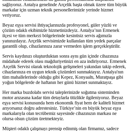
sağlıyoruz. Antalya genelinde Arçelik başta olmak üzere tüm büyük
markalar için uzman teknik personellerimizle yerinde hizmet
veriyoruz.
Beyaz eşya servisi ihtiyaçlarınızda profesyonel, güler yüzlü ve
çözüm odaklı ekibimizle hizmetinizdeyiz. Antalya’nın Ermenek
ilçesi ve tüm merkezi bölgelerinde kesintisiz servis ağımızla
yanınızdayız. Arçelik servisimizde kullanılan tüm yedek parçalar
garantili olup, cihazlarınıza zarar vermeden işlem gerçekleştirilir.
Servis kaydınızı oluşturduktan sonra aynı gün içinde cihazınıza
müdahale ederek olası mağduriyetinizi en aza indiriyoruz. Ermenek
Arçelik Servisi olarak teknolojik gelişmeleri yakından takip ederek,
cihazlarınıza en uygun teknik çözümleri sunmaktayız. Antalya'nın
tüm mahallelerinde olduğu gibi Kepez, Konyaaltı, Muratpaşa gibi
yoğun bölgelerde de haftanın her günü hizmet sunmaktayız.
Her marka buzdolabı servisi taleplerinizde soğutma sisteminden
motor arızasına kadar tüm detaylarla titizlikle ilgileniyoruz. Beyaz
eşya servisi konusunda hem ekonomik fiyat hem de kaliteli hizmet
arıyorsanız doğru adrestesiniz. Türkiye’nin en büyük beyaz eşya
markalarıyla olan tecrübemiz sayesinde cihazınızın markası ne
olursa olsun çözüm üretmekteyiz.
Müşteri odaklı çalışmayı prensip edinmiş olan firmamız, sadece