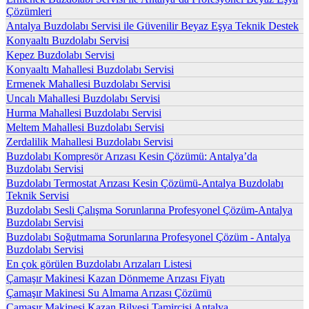
Çözümleri
Antalya Buzdolabı Servisi ile Güvenilir Beyaz Eşya Teknik Destek
Konyaaltı Buzdolabı Servisi
Kepez Buzdolabı Servisi
Konyaaltı Mahallesi Buzdolabı Servisi
Ermenek Mahallesi Buzdolabı Servisi
Uncalı Mahallesi Buzdolabı Servisi
Hurma Mahallesi Buzdolabı Servisi
Meltem Mahallesi Buzdolabı Servisi
Zerdalilik Mahallesi Buzdolabı Servisi
Buzdolabı Kompresör Arızası Kesin Çözümü: Antalya’da
Buzdolabı Servisi
Buzdolabı Termostat Arızası Kesin Çözümü-Antalya Buzdolabı
Teknik Servisi
Buzdolabı Sesli Çalışma Sorunlarına Profesyonel Çözüm-Antalya
Buzdolabı Servisi
Buzdolabı Soğutmama Sorunlarına Profesyonel Çözüm - Antalya
Buzdolabı Servisi
En çok görülen Buzdolabı Arızaları Listesi
Çamaşır Makinesi Kazan Dönmeme Arızası Fiyatı
Çamaşır Makinesi Su Almama Arızası Çözümü
Çamaşır Makinesi Kazan Bilyesi Tamircisi Antalya