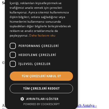
Servis Hizmeti
sağlamaktadır.
İçeriği, reklamları kişiselleştirmek ve
trafiğimizi analiz etmek için çerezleri
kullanıyoruz. Ayrıca sitemizi kullanımınıza
ilişkin bilgileri, onlara sağladığınız veya
Site Counter:
2,962
hizmetlerini kullanmanız sonucunda
Unique Visitor:
1,528
topladıkları diğer bilgilerle birleştirebilecek
Your IP:
40.77.167.55
reklam ve analiz ortaklarımızla da
Since:
03 Oct 2025
paylaşıyoruz.
Daha fazlasını oku
Visitors:
Today:
8
This week:
82
PERFORMANS ÇEREZLERI
This month:
281
This year:
2,964
HEDEFLEME ÇEREZLERI
© 2026 . Tüm Hakları Saklıdır.
İŞLEVSEL ÇEREZLER
TÜM ÇEREZLERI KABUL ET
TÜM ÇEREZLERI REDDET
AYRINTILARI GÖSTER
POWERED BY COOKIESCRIPT
Antalya
Miele Antalya - Gaggenau Antalya - Bosch Antalya -