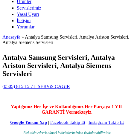
Ürünler
Servislerimiz
Yasal Uyarı
İletişim
Yorumlar
Anasayfa
» Antalya Samsung Servisleri, Antalya Ariston Servisleri,
Antalya Siemens Servisleri
Buradasınız
Antalya Samsung Servisleri, Antalya
Ariston Servisleri, Antalya Siemens
Servisleri
(0505) 815 15 71
SERViS ÇAĞIR
Yaptığımız Her İşe ve Kullandığımız Her Parçaya 1 YIL
GARANTİ Vermekteyiz.
Google Yorum Yap
|
Facebook Takip Et
|
Instagram Takip Et
Bizi takip ederek güncel indirimlerimizden faydalanabilirsiniz