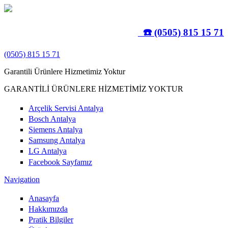
Ana içeriğe atla
☎️ (0505) 815 15 71
(0505) 815 15 71
Garantili Ürünlere Hizmetimiz Yoktur
GARANTİLİ ÜRÜNLERE HİZMETİMİZ YOKTUR
Arçelik Servisi Antalya
Bosch Antalya
Siemens Antalya
Samsung Antalya
LG Antalya
Facebook Sayfamız
Navigation
Anasayfa
Hakkımızda
Pratik Bilgiler