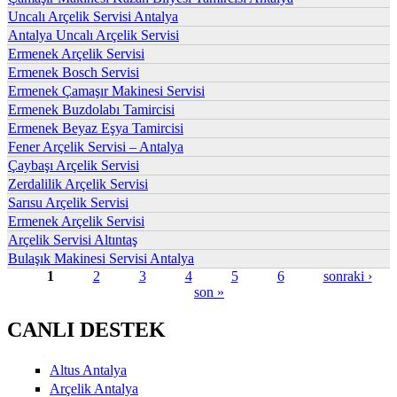
Uncalı Arçelik Servisi Antalya
Antalya Uncalı Arçelik Servisi
Ermenek Arçelik Servisi
Ermenek Bosch Servisi
Ermenek Çamaşır Makinesi Servisi
Ermenek Buzdolabı Tamircisi
Ermenek Beyaz Eşya Tamircisi
Fener Arçelik Servisi – Antalya
Çaybaşı Arçelik Servisi
Zerdalilik Arçelik Servisi
Sarısu Arçelik Servisi
Ermenek Arçelik Servisi
Arçelik Servisi Altıntaş
Bulaşık Makinesi Servisi Antalya
1
2
3
4
5
6
sonraki ›
son »
Sayfalar
CANLI DESTEK
Altus Antalya
Arçelik Antalya