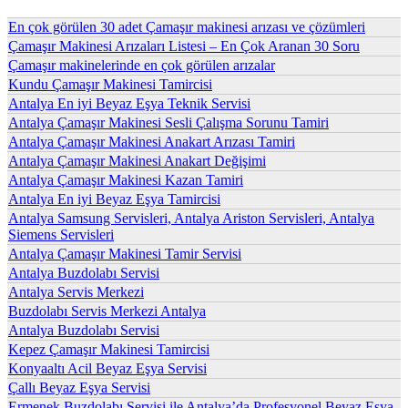
En çok görülen 30 adet Çamaşır makinesi arızası ve çözümleri
Çamaşır Makinesi Arızaları Listesi – En Çok Aranan 30 Soru
Çamaşır makinelerinde en çok görülen arızalar
Kundu Çamaşır Makinesi Tamircisi
Antalya En iyi Beyaz Eşya Teknik Servisi
Antalya Çamaşır Makinesi Sesli Çalışma Sorunu Tamiri
Antalya Çamaşır Makinesi Anakart Arızası Tamiri
Antalya Çamaşır Makinesi Anakart Değişimi
Antalya Çamaşır Makinesi Kazan Tamiri
Antalya En iyi Beyaz Eşya Tamircisi
Antalya Samsung Servisleri, Antalya Ariston Servisleri, Antalya
Siemens Servisleri
Antalya Çamaşır Makinesi Tamir Servisi
Antalya Buzdolabı Servisi
Antalya Servis Merkezi
Buzdolabı Servis Merkezi Antalya
Antalya Buzdolabı Servisi
Kepez Çamaşır Makinesi Tamircisi
Konyaaltı Acil Beyaz Eşya Servisi
Çallı Beyaz Eşya Servisi
Ermenek Buzdolabı Servisi ile Antalya’da Profesyonel Beyaz Eşya