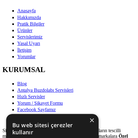
Anasayfa
Hakkımızda
Pratik Bilgiler
Ürünler
Servislerimiz
Yasal Uyarı
İletişim
Yorumlar
KURUMSAL
Blog
Antalya Buzdolabı Servisleri
Hızlı Servisler
Yorum / Şikayet Formu
Facebook Sayfamız
×
Bu web sitesi çerezler
Sitemizde ismi geçen logo ve markalar ilgili firmaların tescilli
kullanır
markalarıdır. Firmamız, Web sitemizde adı geçen markalara
Özel