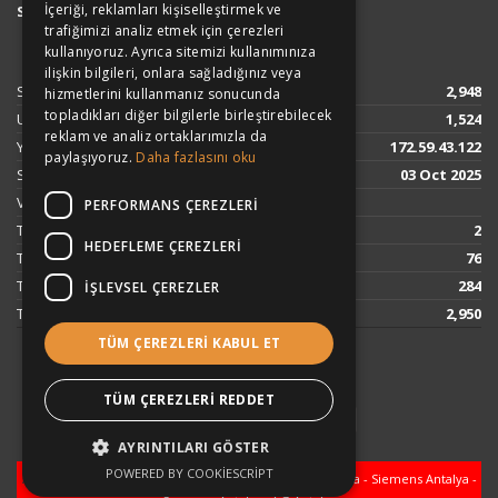
İçeriği, reklamları kişiselleştirmek ve
Servis Hizmeti
sağlamaktadır.
trafiğimizi analiz etmek için çerezleri
kullanıyoruz. Ayrıca sitemizi kullanımınıza
ilişkin bilgileri, onlara sağladığınız veya
Site Counter:
2,948
hizmetlerini kullanmanız sonucunda
topladıkları diğer bilgilerle birleştirebilecek
Unique Visitor:
1,524
reklam ve analiz ortaklarımızla da
Your IP:
172.59.43.122
paylaşıyoruz.
Daha fazlasını oku
Since:
03 Oct 2025
Visitors:
PERFORMANS ÇEREZLERI
Today:
2
HEDEFLEME ÇEREZLERI
This week:
76
This month:
284
İŞLEVSEL ÇEREZLER
This year:
2,950
TÜM ÇEREZLERI KABUL ET
© 2026 . Tüm Hakları Saklıdır.
TÜM ÇEREZLERI REDDET
AYRINTILARI GÖSTER
POWERED BY COOKIESCRIPT
Antalya
Miele Antalya - Gaggenau Antalya - Bosch Antalya - Siemens Antalya -