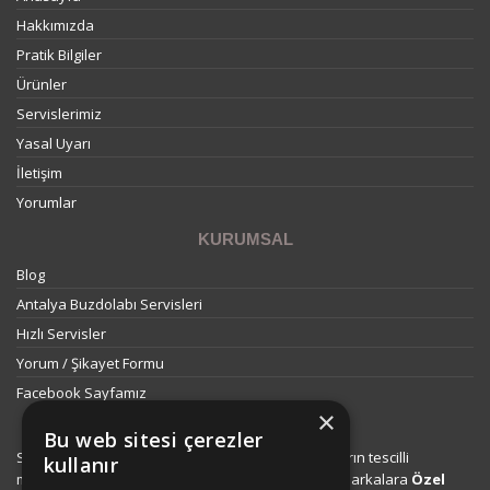
Hakkımızda
Pratik Bilgiler
Ürünler
Servislerimiz
Yasal Uyarı
İletişim
Yorumlar
KURUMSAL
Blog
Antalya Buzdolabı Servisleri
Hızlı Servisler
Yorum / Şikayet Formu
Facebook Sayfamız
×
Bu web sitesi çerezler
Sitemizde ismi geçen logo ve markalar ilgili firmaların tescilli
kullanır
markalarıdır. Firmamız, Web sitemizde adı geçen markalara
Özel