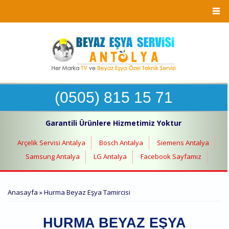
Ana içeriğe atla
(0505) 815 15 71
Garantili Ürünlere Hizmetimiz Yoktur
Arçelik Servisi Antalya
Bosch Antalya
Siemens Antalya
Samsung Antalya
LG Antalya
Facebook Sayfamız
BURADASINIZ
Anasayfa
» Hurma Beyaz Eşya Tamircisi
HURMA BEYAZ EŞYA