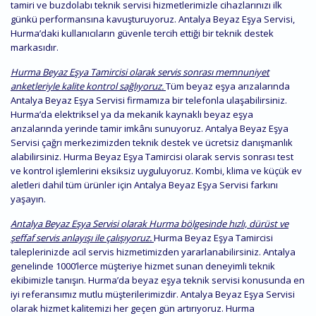
tamiri ve buzdolabı teknik servisi hizmetlerimizle cihazlarınızı ilk
günkü performansına kavuşturuyoruz. Antalya Beyaz Eşya Servisi,
Hurma’daki kullanıcıların güvenle tercih ettiği bir teknik destek
markasıdır.
Hurma Beyaz Eşya Tamircisi olarak servis sonrası memnuniyet
anketleriyle kalite kontrol sağlıyoruz.
Tüm beyaz eşya arızalarında
Antalya Beyaz Eşya Servisi firmamıza bir telefonla ulaşabilirsiniz.
Hurma’da elektriksel ya da mekanik kaynaklı beyaz eşya
arızalarında yerinde tamir imkânı sunuyoruz. Antalya Beyaz Eşya
Servisi çağrı merkezimizden teknik destek ve ücretsiz danışmanlık
alabilirsiniz. Hurma Beyaz Eşya Tamircisi olarak servis sonrası test
ve kontrol işlemlerini eksiksiz uyguluyoruz. Kombi, klima ve küçük ev
aletleri dahil tüm ürünler için Antalya Beyaz Eşya Servisi farkını
yaşayın.
Antalya Beyaz Eşya Servisi olarak Hurma bölgesinde hızlı, dürüst ve
şeffaf servis anlayışı ile çalışıyoruz.
Hurma Beyaz Eşya Tamircisi
taleplerinizde acil servis hizmetimizden yararlanabilirsiniz. Antalya
genelinde 1000’lerce müşteriye hizmet sunan deneyimli teknik
ekibimizle tanışın. Hurma’da beyaz eşya teknik servisi konusunda en
iyi referansımız mutlu müşterilerimizdir. Antalya Beyaz Eşya Servisi
olarak hizmet kalitemizi her geçen gün artırıyoruz. Hurma