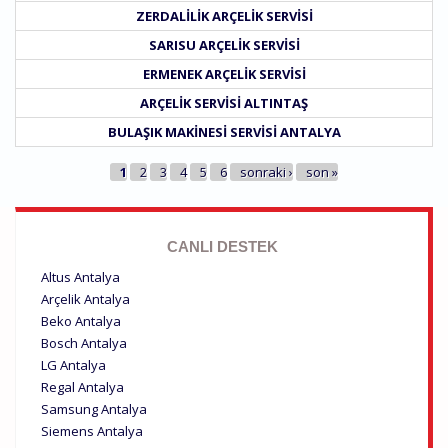
ZERDALILIK ARÇELIK SERVISI
SARISU ARÇELIK SERVISI
ERMENEK ARÇELIK SERVISI
ARÇELIK SERVISI ALTINTAŞ
BULAŞIK MAKINESI SERVISI ANTALYA
SAYFALAR
1
2
3
4
5
6
sonraki ›
son »
CANLI DESTEK
Altus Antalya
Arçelik Antalya
Beko Antalya
Bosch Antalya
LG Antalya
Regal Antalya
Samsung Antalya
Siemens Antalya