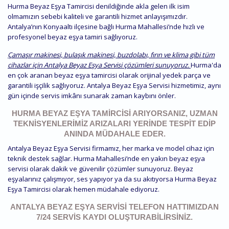
Hurma Beyaz Eşya Tamircisi denildiğinde akla gelen ilk isim
olmamızın sebebi kaliteli ve garantili hizmet anlayışımızdır.
Antalya’nın Konyaaltı ilçesine bağlı Hurma Mahallesi’nde hızlı ve
profesyonel beyaz eşya tamiri sağlıyoruz.
Çamaşır makinesi, bulaşık makinesi, buzdolabı, fırın ve klima gibi tüm
cihazlar için Antalya Beyaz Eşya Servisi çözümleri sunuyoruz.
Hurma'da
en çok aranan beyaz eşya tamircisi olarak orijinal yedek parça ve
garantili işçilik sağlıyoruz. Antalya Beyaz Eşya Servisi hizmetimiz, aynı
gün içinde servis imkânı sunarak zaman kaybını önler.
HURMA BEYAZ EŞYA TAMIRCISI ARIYORSANIZ, UZMAN
TEKNISYENLERIMIZ ARIZALARI YERINDE TESPIT EDIP
ANINDA MÜDAHALE EDER.
Antalya Beyaz Eşya Servisi firmamız, her marka ve model cihaz için
teknik destek sağlar. Hurma Mahallesi’nde en yakın beyaz eşya
servisi olarak dakik ve güvenilir çözümler sunuyoruz. Beyaz
eşyalarınız çalışmıyor, ses yapıyor ya da su akıtıyorsa Hurma Beyaz
Eşya Tamircisi olarak hemen müdahale ediyoruz.
ANTALYA BEYAZ EŞYA SERVISI TELEFON HATTIMIZDAN
7/24 SERVIS KAYDI OLUŞTURABILIRSINIZ.