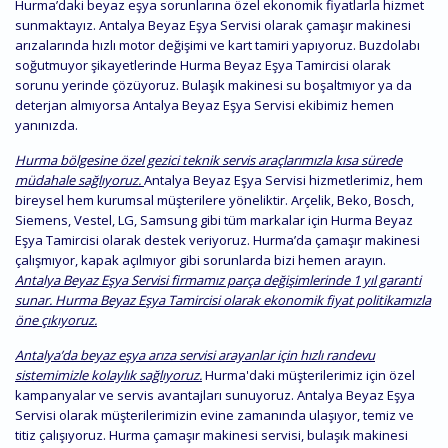
Hurma’daki beyaz eşya sorunlarına özel ekonomik fiyatlarla hizmet
sunmaktayız. Antalya Beyaz Eşya Servisi olarak çamaşır makinesi
arızalarında hızlı motor değişimi ve kart tamiri yapıyoruz. Buzdolabı
soğutmuyor şikayetlerinde Hurma Beyaz Eşya Tamircisi olarak
sorunu yerinde çözüyoruz. Bulaşık makinesi su boşaltmıyor ya da
deterjan almıyorsa Antalya Beyaz Eşya Servisi ekibimiz hemen
yanınızda.
Hurma bölgesine özel gezici teknik servis araçlarımızla kısa sürede
müdahale sağlıyoruz.
Antalya Beyaz Eşya Servisi hizmetlerimiz, hem
bireysel hem kurumsal müşterilere yöneliktir. Arçelik, Beko, Bosch,
Siemens, Vestel, LG, Samsung gibi tüm markalar için Hurma Beyaz
Eşya Tamircisi olarak destek veriyoruz. Hurma’da çamaşır makinesi
çalışmıyor, kapak açılmıyor gibi sorunlarda bizi hemen arayın.
Antalya Beyaz Eşya Servisi firmamız parça değişimlerinde 1 yıl garanti
sunar. Hurma Beyaz Eşya Tamircisi olarak ekonomik fiyat politikamızla
öne çıkıyoruz.
Antalya’da beyaz eşya arıza servisi arayanlar için hızlı randevu
sistemimizle kolaylık sağlıyoruz.
Hurma'daki müşterilerimiz için özel
kampanyalar ve servis avantajları sunuyoruz. Antalya Beyaz Eşya
Servisi olarak müşterilerimizin evine zamanında ulaşıyor, temiz ve
titiz çalışıyoruz. Hurma çamaşır makinesi servisi, bulaşık makinesi