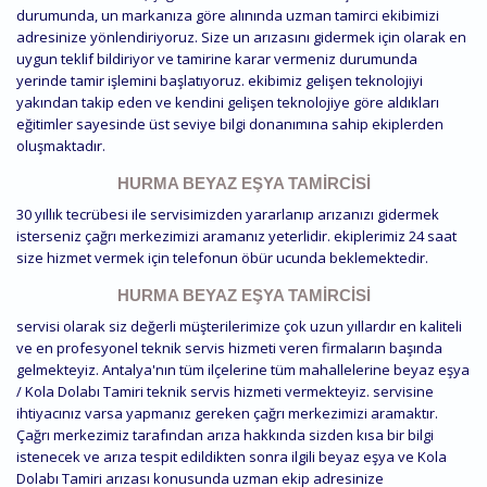
durumunda, un markanıza göre alınında uzman tamirci ekibimizi
adresinize yönlendiriyoruz. Size un arızasını gidermek için olarak en
uygun teklif bildiriyor ve tamirine karar vermeniz durumunda
yerinde tamir işlemini başlatıyoruz. ekibimiz gelişen teknolojiyi
yakından takip eden ve kendini gelişen teknolojiye göre aldıkları
eğitimler sayesinde üst seviye bilgi donanımına sahip ekiplerden
oluşmaktadır.
HURMA BEYAZ EŞYA TAMIRCISI
30 yıllık tecrübesi ile servisimizden yararlanıp arızanızı gidermek
isterseniz çağrı merkezimizi aramanız yeterlidir. ekiplerimiz 24 saat
size hizmet vermek için telefonun öbür ucunda beklemektedir.
HURMA BEYAZ EŞYA TAMIRCISI
servisi olarak siz değerli müşterilerimize çok uzun yıllardır en kaliteli
ve en profesyonel teknik servis hizmeti veren firmaların başında
gelmekteyiz. Antalya'nın tüm ilçelerine tüm mahallelerine beyaz eşya
/ Kola Dolabı Tamiri teknik servis hizmeti vermekteyiz. servisine
ihtiyacınız varsa yapmanız gereken çağrı merkezimizi aramaktır.
Çağrı merkezimiz tarafından arıza hakkında sizden kısa bir bilgi
istenecek ve arıza tespit edildikten sonra ilgili beyaz eşya ve Kola
Dolabı Tamiri arızası konusunda uzman ekip adresinize