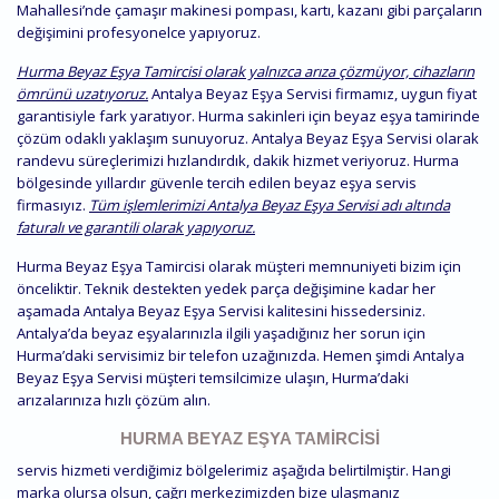
Mahallesi’nde çamaşır makinesi pompası, kartı, kazanı gibi parçaların
değişimini profesyonelce yapıyoruz.
Hurma Beyaz Eşya Tamircisi olarak yalnızca arıza çözmüyor, cihazların
ömrünü uzatıyoruz.
Antalya Beyaz Eşya Servisi firmamız, uygun fiyat
garantisiyle fark yaratıyor. Hurma sakinleri için beyaz eşya tamirinde
çözüm odaklı yaklaşım sunuyoruz. Antalya Beyaz Eşya Servisi olarak
randevu süreçlerimizi hızlandırdık, dakik hizmet veriyoruz. Hurma
bölgesinde yıllardır güvenle tercih edilen beyaz eşya servis
firmasıyız.
Tüm işlemlerimizi Antalya Beyaz Eşya Servisi adı altında
faturalı ve garantili olarak yapıyoruz.
Hurma Beyaz Eşya Tamircisi olarak müşteri memnuniyeti bizim için
önceliktir. Teknik destekten yedek parça değişimine kadar her
aşamada Antalya Beyaz Eşya Servisi kalitesini hissedersiniz.
Antalya’da beyaz eşyalarınızla ilgili yaşadığınız her sorun için
Hurma’daki servisimiz bir telefon uzağınızda. Hemen şimdi Antalya
Beyaz Eşya Servisi müşteri temsilcimize ulaşın, Hurma’daki
arızalarınıza hızlı çözüm alın.
HURMA BEYAZ EŞYA TAMIRCISI
servis hizmeti verdiğimiz bölgelerimiz aşağıda belirtilmiştir. Hangi
marka olursa olsun, çağrı merkezimizden bize ulaşmanız