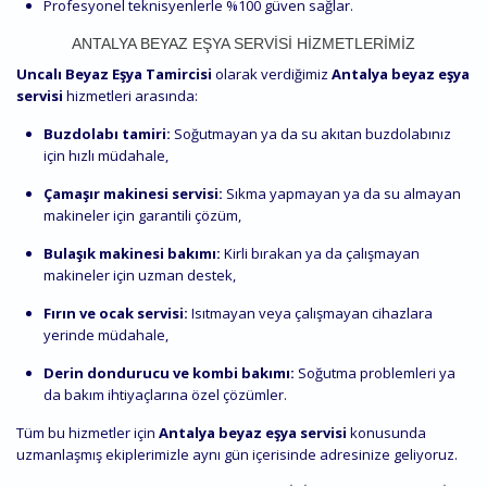
Profesyonel teknisyenlerle %100 güven sağlar.
ANTALYA BEYAZ EŞYA SERVISI HIZMETLERIMIZ
Uncalı Beyaz Eşya Tamircisi
olarak verdiğimiz
Antalya beyaz eşya
servisi
hizmetleri arasında:
Buzdolabı tamiri:
Soğutmayan ya da su akıtan buzdolabınız
için hızlı müdahale,
Çamaşır makinesi servisi:
Sıkma yapmayan ya da su almayan
makineler için garantili çözüm,
Bulaşık makinesi bakımı:
Kirli bırakan ya da çalışmayan
makineler için uzman destek,
Fırın ve ocak servisi:
Isıtmayan veya çalışmayan cihazlara
yerinde müdahale,
Derin dondurucu ve kombi bakımı:
Soğutma problemleri ya
da bakım ihtiyaçlarına özel çözümler.
Tüm bu hizmetler için
Antalya beyaz eşya servisi
konusunda
uzmanlaşmış ekiplerimizle aynı gün içerisinde adresinize geliyoruz.