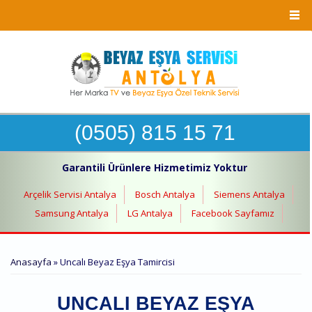
Ana içeriğe atla
(0505) 815 15 71
Garantili Ürünlere Hizmetimiz Yoktur
Arçelik Servisi Antalya
Bosch Antalya
Siemens Antalya
Samsung Antalya
LG Antalya
Facebook Sayfamız
BURADASINIZ
Anasayfa
» Uncalı Beyaz Eşya Tamircisi
UNCALI BEYAZ EŞYA