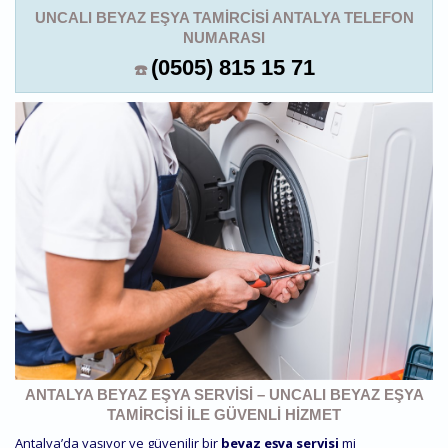
UNCALI BEYAZ EŞYA TAMIRCISI ANTALYA TELEFON
NUMARASI
(0505) 815 15 71
☎️
ANTALYA BEYAZ EŞYA SERVISI – UNCALI BEYAZ EŞYA
TAMIRCISI ILE GÜVENLI HIZMET
Antalya’da yaşıyor ve güvenilir bir
beyaz eşya servisi
mi