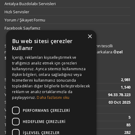
Antalya Buzdolabı Servisleri
Hızlı Servisler
Yorum / Şikayet Formu
Facebook Sayfamız
×
Bu web sitesi çerezler
Sitemizde ismi geçen logo ve markalar ilgili firmaların tescilli
kullanır
markalarıdır. Firmamız, Web sitemizde adı geçen markalara
Özel
İçeriği, reklamları kişiselleştirmek ve
Servis Hizmeti
sağlamaktadır.
trafiğimizi analiz etmek için çerezleri
kullanıyoruz. Ayrıca sitemizi kullanımınıza
ilişkin bilgileri, onlara sağladığınız veya
Site Counter:
2,981
hizmetlerini kullanmanız sonucunda
topladıkları diğer bilgilerle birleştirebilecek
Unique Visitor:
1,540
reklam ve analiz ortaklarımızla da
Your IP:
94.33.78.223
paylaşıyoruz.
Daha fazlasını oku
Since:
03 Oct 2025
Visitors:
PERFORMANS ÇEREZLERI
Today:
5
HEDEFLEME ÇEREZLERI
This week:
85
This month:
282
İŞLEVSEL ÇEREZLER