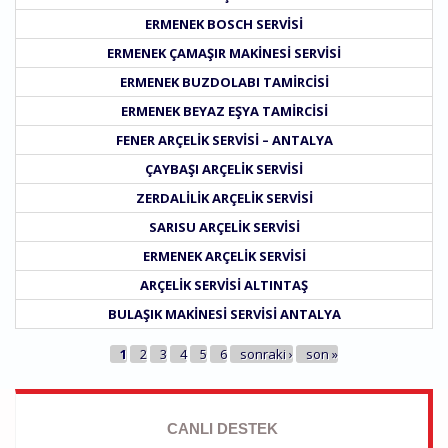
ERMENEK BOSCH SERVISI
ERMENEK ÇAMAŞIR MAKINESI SERVISI
ERMENEK BUZDOLABI TAMIRCISI
ERMENEK BEYAZ EŞYA TAMIRCISI
FENER ARÇELIK SERVISI – ANTALYA
ÇAYBAŞI ARÇELIK SERVISI
ZERDALILIK ARÇELIK SERVISI
SARISU ARÇELIK SERVISI
ERMENEK ARÇELIK SERVISI
ARÇELIK SERVISI ALTINTAŞ
BULAŞIK MAKINESI SERVISI ANTALYA
SAYFALAR
1
2
3
4
5
6
sonraki ›
son »
CANLI DESTEK