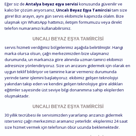
Eğer siz de
Antalya beyaz eşya servisi
konusunda güvenilir ve
kalıcı bir çözüm arıyorsanız,
Uncalı Beyaz Eşya Tamircisi
tam size
göre! Bizi arayın, aynı gün servis ekibimizle kapınızda olalım. Bize
ulaşmak için WhatsApp hattımızı, iletişim formumuzu veya direkt
telefon numaramızı kullanabilirsiniz.
UNCALI BEYAZ EŞYA TAMIRCISI
servis hizmeti verdiğimiz bölgelerimiz aşağıda belirtilmiştir. Hangi
marka olursa olsun, çağrı merkezimizden bize ulaşmanız
durumunda, un markanıza göre alınında uzman tamirci ekibimizi
adresinize yönlendiriyoruz. Size un arızasını gidermek için olarak en
uygun teklif bildiriyor ve tamirine karar vermeniz durumunda
yerinde tamir işlemini başlatıyoruz. ekibimiz gelişen teknolojiyi
yakından takip eden ve kendini gelişen teknolojiye göre aldıkları
eğitimler sayesinde üst seviye bilgi donanımına sahip ekiplerden
oluşmaktadır.
UNCALI BEYAZ EŞYA TAMIRCISI
30 yıllık tecrübesi ile servisimizden yararlanıp arızanızı gidermek
isterseniz çağrı merkezimizi aramanız yeterlidir. ekiplerimiz 24 saat
size hizmet vermek için telefonun öbür ucunda beklemektedir.