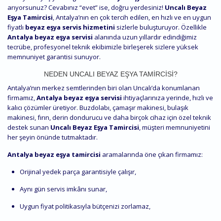
arıyorsunuz? Cevabınız “evet” ise, doğru yerdesiniz!
Uncalı Beyaz
Eşya Tamircisi
, Antalya’nın en çok tercih edilen, en hızlı ve en uygun
fiyatlı
beyaz eşya servis hizmetini
sizlerle buluşturuyor. Özellikle
Antalya beyaz eşya servisi
alanında uzun yıllardır edindiğimiz
tecrübe, profesyonel teknik ekibimizle birleşerek sizlere yüksek
memnuniyet garantisi sunuyor.
NEDEN UNCALI BEYAZ EŞYA TAMIRCISI?
Antalya’nın merkez semtlerinden biri olan Uncalı’da konumlanan
firmamız,
Antalya beyaz eşya servisi
ihtiyaçlarınıza yerinde, hızlı ve
kalıcı çözümler üretiyor. Buzdolabı, çamaşır makinesi, bulaşık
makinesi, fırın, derin dondurucu ve daha birçok cihaz için özel teknik
destek sunan
Uncalı Beyaz Eşya Tamircisi
, müşteri memnuniyetini
her şeyin önünde tutmaktadır.
Antalya beyaz eşya tamircisi
aramalarında öne çıkan firmamız:
Orijinal yedek parça garantisiyle çalışır,
Aynı gün servis imkânı sunar,
Uygun fiyat politikasıyla bütçenizi zorlamaz,